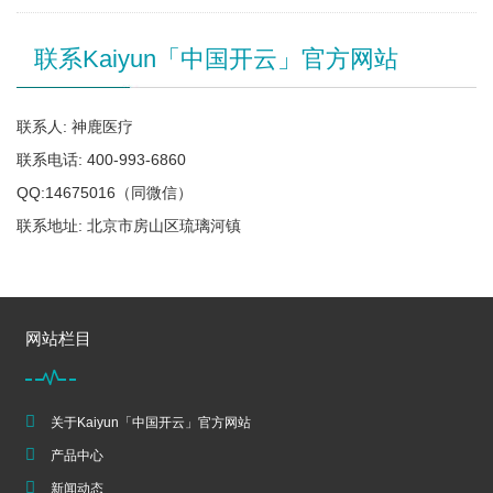
联系Kaiyun「中国开云」官方网站
联系人: 神鹿医疗
联系电话: 400-993-6860
QQ:14675016（同微信）
联系地址: 北京市房山区琉璃河镇
网站栏目
关于Kaiyun「中国开云」官方网站
产品中心
新闻动态