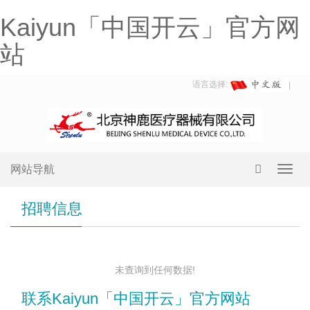
Kaiyun「中国开云」官方网
站
语言选择:
网站导航
Toggl
navig
招聘信息
未查询到任何数据!
联系Kaiyun「中国开云」官方网站