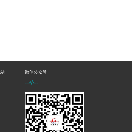
网站
微信公众号