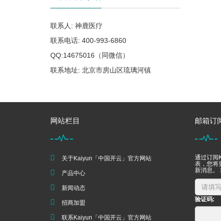
联系人: 神鹿医疗
联系电话: 400-993-6860
QQ:14675016（同微信）
联系地址: 北京市房山区琉璃河镇
网站栏目
邮箱订
通过订阅K
关于Kaiyun「中国开云」官方网站
表，您将更
新消息。
产品中心
新闻动态
验证码:
招商加盟
联系Kaiyun「中国开云」官方网站