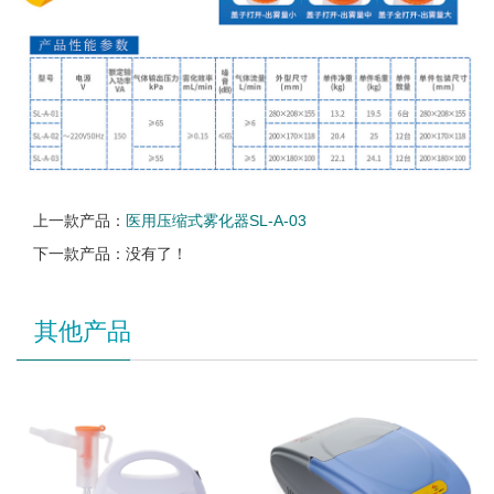
上一款产品：
医用压缩式雾化器SL-A-03
下一款产品：没有了！
其他产品