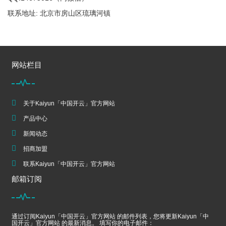
联系地址: 北京市房山区琉璃河镇
网站栏目
关于Kaiyun「中国开云」官方网站
产品中心
新闻动态
招商加盟
联系Kaiyun「中国开云」官方网站
邮箱订阅
通过订阅Kaiyun「中国开云」官方网站 的邮件列表，您将更新Kaiyun「中
国开云」官方网站 的最新消息。 填写你的电子邮件：