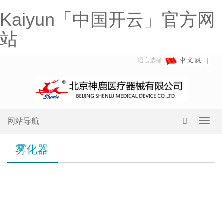
Kaiyun「中国开云」官方网
站
语言选择:
网站导航
Toggl
navig
雾化器