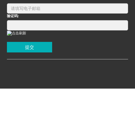
验证码:
提交